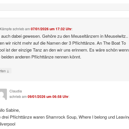
 Kämpfe
schrieb
am
07/01/2026 um 17:32 Uhr
:
n auch dabei gewesen. Gehöre zu den Meuseltänzern in Meuselwitz..
 wir nicht mehr auf die Namen der 3 Pflichttänze. An The Boat To
ool ist der einzige Tanz an den wir uns erinnern. Es wäre schön wenn 
e beiden anderen Pflichttänze nennen könnt.
↓
rten
Claudia
schrieb
am
09/01/2026 um 06:58 Uhr
:
llo Sabine,
e drei Pflichttänze waren Shamrock Soup, Where I belong und Leavin
 liverpool