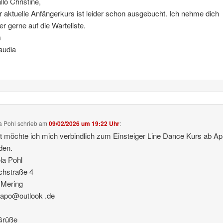
llo Christine,
r aktuelle Anfängerkurs ist leider schon ausgebucht. Ich nehme dich
er gerne auf die Warteliste.
G
audia
a Pohl
schrieb
am
09/02/2026 um 19:22 Uhr
:
t möchte ich mich verbindlich zum Einsteiger Line Dance Kurs ab Apr
den.
la Pohl
chstraße 4
 Mering
lapo@outlook .de
Grüße