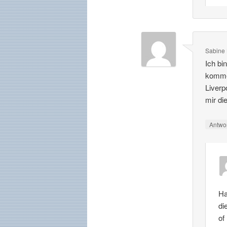
Sabine
Ich bi
kommen
Liverp
mir di
Antwo
Ha
di
of