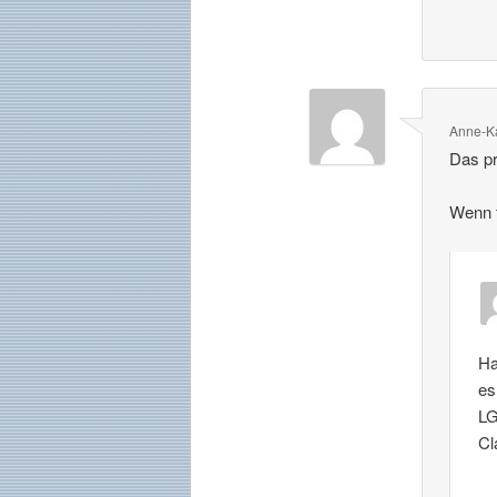
Anne-Ka
Das pr
Wenn f
Ha
es
L
Cl