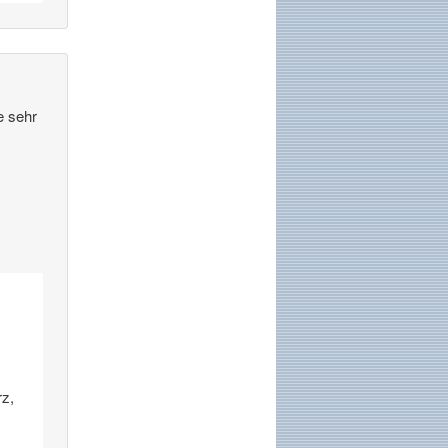
e sehr
rz,