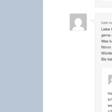
Edith H
Liebe 
gerne 
Was ko
Nimm m
Würde 
Bis ba
Ha
ic
we
L