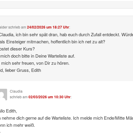
aider
schrieb
am
24/02/2026 um 18:27 Uhr
:
Claudia, ich bin sehr spät dran, hab euch durch Zufall entdeckt. Würd
als Einsteiger mitmachen, hoffentlich bin ich net zu alt?
stet dieser Kurs?
ich doch bitte in Deine Warteliste auf.
mich sehr freuen, von Dir zu hören.
ld, lieber Gruss, Edith
Claudia
schrieb
am
02/03/2026 um 10:30 Uhr
:
llo Edith,
h nehme dich gerne auf die Warteliste. Ich melde mich Ende/Mitte Mä
nn ich mehr weiß.
G