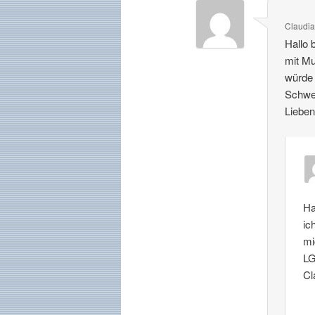
Claudia
Hallo 
mit Mu
würde 
Schwes
Lieben
Ha
ic
mi
L
Cl