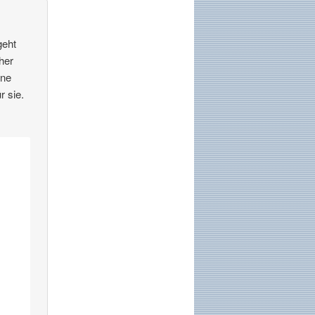
geht
her
ine
r sie.