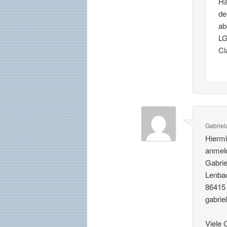
Ha
de
ab
L
Cl
Gabriel
Hiermi
anmel
Gabrie
Lenba
86415
gabrie
Viele 