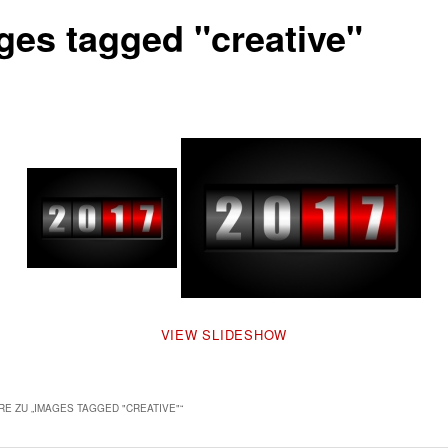
ges tagged "creative"
VIEW SLIDESHOW
E ZU „
IMAGES TAGGED "CREATIVE"
“