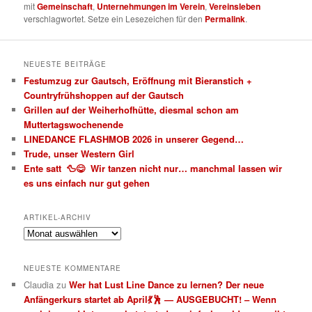
mit
Gemeinschaft
,
Unternehmungen im Verein
,
Vereinsleben
verschlagwortet. Setze ein Lesezeichen für den
Permalink
.
NEUESTE BEITRÄGE
Festumzug zur Gautsch, Eröffnung mit Bieranstich +
Countryfrühshoppen auf der Gautsch
Grillen auf der Weiherhofhütte, diesmal schon am
Muttertagswochenende
LINEDANCE FLASHMOB 2026 in unserer Gegend…
Trude, unser Western Girl
Ente satt 🦆😋 Wir tanzen nicht nur… manchmal lassen wir
es uns einfach nur gut gehen
ARTIKEL-ARCHIV
Artikel-
Archiv
NEUESTE KOMMENTARE
Claudia
zu
Wer hat Lust Line Dance zu lernen? Der neue
Anfängerkurs startet ab April💃🕺 — AUSGEBUCHT! – Wenn