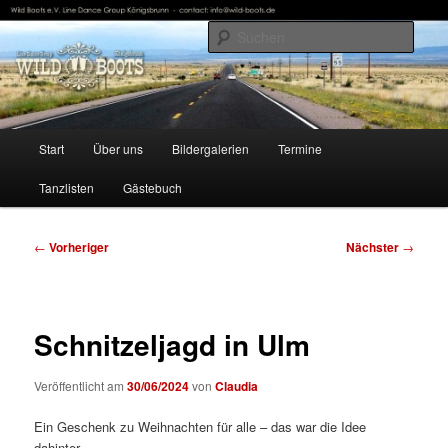
Zum
Line Dance Group Königsbrunn
primären
Such
Inhalt
springen
WildBoots
Hauptmenü
Start
Über uns
Bildergalerien
Termine
Tanzlisten
Gästebuch
Beitragsnavigation
←
Vorheriger
Nächster
→
Schnitzeljagd in Ulm
Veröffentlicht am
30/06/2024
von
Claudia
Ein Geschenk zu Weihnachten für alle – das war die Idee
dahinter.