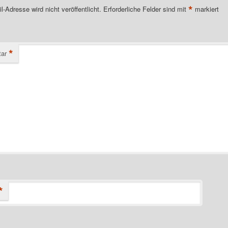
*
l-Adresse wird nicht veröffentlicht.
Erforderliche Felder sind mit
markiert
*
ar
*