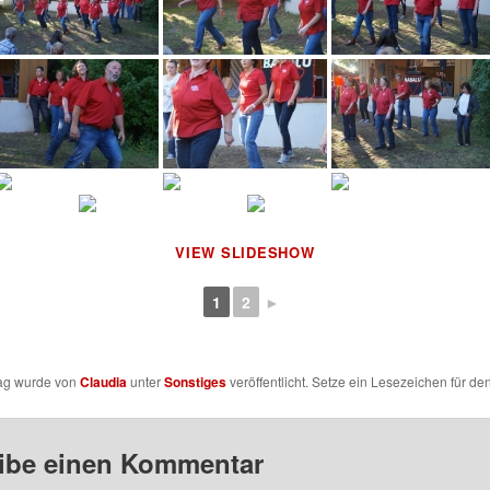
VIEW SLIDESHOW
1
2
►
rag wurde von
Claudia
unter
Sonstiges
veröffentlicht. Setze ein Lesezeichen für de
ibe einen Kommentar