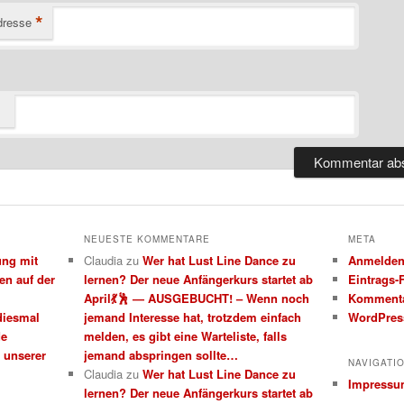
*
dresse
NEUESTE KOMMENTARE
META
ung mit
Claudia
zu
Wer hat Lust Line Dance zu
Anmelde
en auf der
lernen? Der neue Anfängerkurs startet ab
Eintrags-
April💃🕺 — AUSGEBUCHT! – Wenn noch
Kommenta
 diesmal
jemand Interesse hat, trotzdem einfach
WordPres
de
melden, es gibt eine Warteliste, falls
unserer
jemand abspringen sollte…
NAVIGATI
Claudia
zu
Wer hat Lust Line Dance zu
Impress
lernen? Der neue Anfängerkurs startet ab