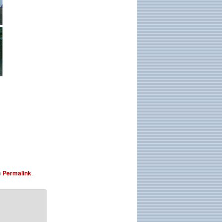
n
Permalink
.