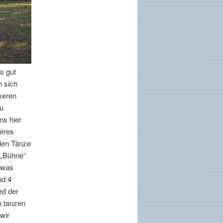
s gut
 sich
nseren
zu
ns hier
seres
len Tänze
 „Bühne“
twas
nd 4
ed der
n tanzen
wir