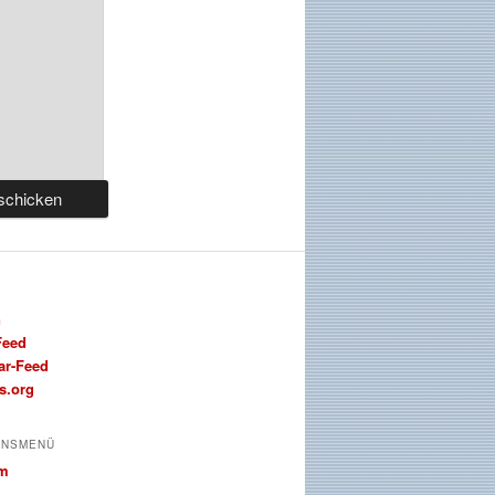
n
Feed
r-Feed
s.org
ONSMENÜ
um