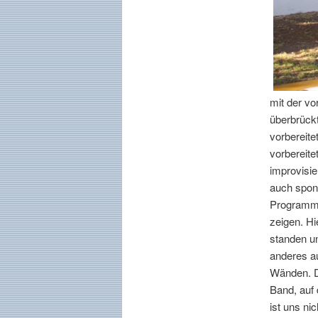
mit der vo
überbrückt
vorbereite
vorbereite
improvisie
auch spont
Programms
zeigen. Hi
standen un
anderes au
Wänden. D
Band, auf 
ist uns ni