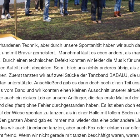
rhandenen Technik, aber durch unsere Spontanität haben wir auch da
 und mit Bravur gemeistert.
Manchmal läuft es eben anders, als man
t. Durch einen technischen Defekt konnten wir leider die Musik für u
ten Auftritt nicht abspielen. Somit blieb uns nichts anderes übrig, als 
ren. Zuerst tanzten wir auf zwei Stücke der Tanzband BABALU, die u
an unterstützte. Anschließend gab es dann doch noch einen Teil un
 vom Band und wir konnten einen kleinen Ausschnitt unserer aktuel
er auch ein dickes Lob an unsere Anfänger, die das erste Mal auf der
d dies (fast) ohne Fehler durchgestanden haben. Es ist eben doch e
f der Wiese spontan zu tanzen, als in einer Halle mit tollem Boden u
en ganzen Abend gab es immer mal wieder das eine oder andere Li
das wir auch Linedance tanzten, aber auch Fox oder einfach nur offe
cht fremd. Wenn wir nicht gerade mit tanzen beschäftigt waren, waren 