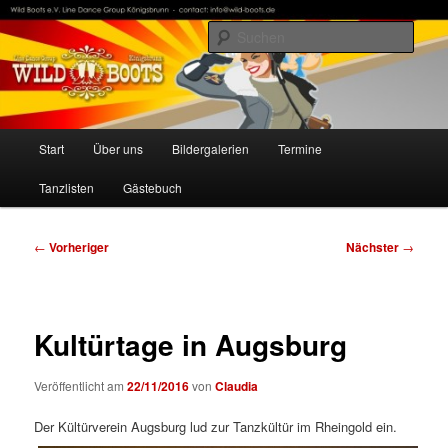
Zum
Line Dance Group Königsbrunn
primären
Such
Inhalt
springen
WildBoots
Hauptmenü
Start
Über uns
Bildergalerien
Termine
Tanzlisten
Gästebuch
Beitragsnavigation
←
Vorheriger
Nächster
→
Kultürtage in Augsburg
Veröffentlicht am
22/11/2016
von
Claudia
Der Kültürverein Augsburg lud zur Tanzkültür im Rheingold ein.