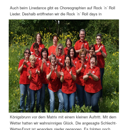
Auch beim Linedance gibt es Choreographien auf Rock ´n´ Roll
Lieder.
Deshalb eröffneten wir die Rock ´n´ Roll days in
Königsbrunn vor dem Matrix mit einem kleinen Auftritt. Mit dem
Wetter hatten wir wahnsinniges Glück. Die angesagte Schlecht-
Wetter-Front ist woanders nieder gegangen. Es folgten noch