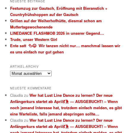
NEUESTE BEITRÄGE
Festumzug zur Gautsch, Eröffnung mit Bieranstich +
Countryfrühshoppen auf der Gautsch
Grillen auf der Weiherhofhütte, diesmal schon am
Muttertagswochenende
LINEDANCE FLASHMOB 2026 in unserer Gegend…
Trude, unser Western Girl
Ente satt 🦆😋 Wir tanzen nicht nur… manchmal lassen wir
es uns einfach nur gut gehen
ARTIKEL-ARCHIV
Artikel-
Archiv
NEUESTE KOMMENTARE
Claudia
zu
Wer hat Lust Line Dance zu lernen? Der neue
Anfängerkurs startet ab April💃🕺 — AUSGEBUCHT! – Wenn
noch jemand Interesse hat, trotzdem einfach melden, es gibt
eine Warteliste, falls jemand abspringen sollte…
Claudia
zu
Wer hat Lust Line Dance zu lernen? Der neue
Anfängerkurs startet ab April💃🕺 — AUSGEBUCHT! – Wenn
noch jemand Interesse hat, trotzdem einfach melden, es gibt